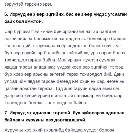
зөрүүтэй төрсөн хэрэг.
6. Ихрүүд өөр өөр эцгийнх, бас өөр өөр үндэс угсаатай
байх боломжтой.
Сар бүр эмэгтэй хүний бие организмд нэг эр бэлгийн
эстэй нийлэх боломжтой нэг өндгөн эс боловсорч байдаг.
Гэсэн хэдий ч заримдаа хоёр өндгөн эс боловсорч, тус
бүр өөр өөрийн эр бэлгийн эстэй нийлж, үр хөврөл болох
тохиолдол гардаг байна. Мөн үр шилжүүлэн суулгах
явцад гарсан алдаанаас үүдэж хоёр өөр эцгийнх, тэгээд
бүр хоёр өөр арьсны өнгөтэй төрөх тохиолдол бий. Дани
улсад ийм явдал гарсан бөгөөд нэг охин нь хар, нөгөө нь
цагаан арьстай төржээ. Тэд жил гаруйн дараа эмнэлэг
дээр өөр хүний үрийн шингэнтэй санамсаргүй байдлаар
холилдсон болохыг олж мэдсэн байна.
7. Ихрүүд яг адилхан төрхтэй, бүх зүйлээрээ адилхан
байлаа ч хурууны хээ давтагдашгүй.
Хурууны хээ эхийн хэвлийд байхдаа үүсдэг боловч