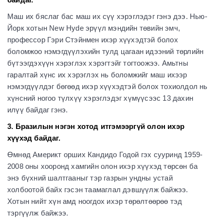
Маш их бяслаг бас маш их сүү хэрэглэдэг гэнэ дээ. Нью-
Йорк хотын New Hyde эрүүл мэндийн төвийн эмч,
профессор Гэри Стэйнмен ихэр хүүхэдтэй болох
боломжоо нэмэгдүүлэхийн тулд цагаан идээний төрлийн
бүтээгдэхүүн хэрэглэх хэрэгтэйг тогтоожээ. Амьтны
гаралтай хүнс их хэрэглэх нь боломжийг маш ихээр
нэмэгдүүлдэг бөгөөд ихэр хүүхэдтэй болох тохиолдол нь
хүнсний ногоо түлхүү хэрэглэдэг хүмүүсээс 13 дахин
илүү байдаг гэнэ.
3. Бразилын нэгэн хотод итгэмээргүй олон ихэр
хүүхэд байдаг.
Өмнөд Америкт орших Кандидо Годой гэх сууринд 1959-
2008 оны хооронд хамгийн олон ихэр хүүхэд төрсөн ба
энэ бүхний шалтгааныг тэр газрын ундны устай
холбоотой байх гэсэн таамаглал дэвшүүлж байжээ.
Хотын нийт хүн амд ноогдох ихэр төрөлтөөрөө тэд
тэргүүлж байжээ.