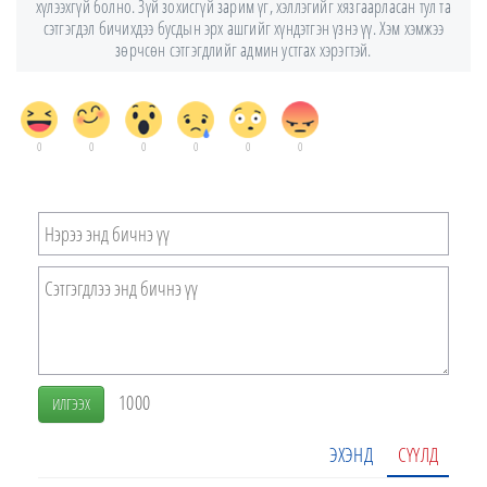
хүлээхгүй болно. Зүй зохисгүй зарим үг, хэллэгийг хязгаарласан тул та
сэтгэгдэл бичихдээ бусдын эрх ашгийг хүндэтгэн үзнэ үү. Хэм хэмжээ
зөрчсөн сэтгэгдлийг админ устгах хэрэгтэй.
0
0
0
0
0
0
1000
ИЛГЭЭХ
ЭХЭНД
СҮҮЛД