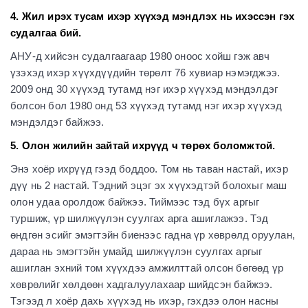
4. Жил ирэх тусам ихэр хүүхэд мэндлэх нь ихэссэн гэх
судалгаа бий.
АНУ-д хийсэн судалгаагаар 1980 оноос хойш гэж авч
үзэхэд ихэр хүүхдүүдийн төрөлт 76 хувиар нэмэгджээ.
2009 онд 30 хүүхэд тутамд нэг ихэр хүүхэд мэндэлдэг
болсон бол 1980 онд 53 хүүхэд тутамд нэг ихэр хүүхэд
мэндэлдэг байжээ.
5. Олон жилийн зайтай ихрүүд ч төрөх боломжтой.
Энэ хоёр ихрүүд гээд боддоо. Том нь таван настай, ихэр
дүү нь 2 настай. Тэдний эцэг эх хүүхэдтэй болохыг маш
олон удаа оролдож байжээ. Тиймээс тэд бүх аргыг
туршиж, үр шилжүүлэн суулгах арга ашиглажээ. Тэд
өндгөн эсийг эмэгтэйн биенээс гадна үр хөврөлд оруулан,
дараа нь эмэгтэйн умайд шилжүүлэн суулгах аргыг
ашиглан эхний том хүүхдээ амжилттай олсон бөгөөд үр
хөврөлийг хөлдөөн хадгалуулахаар шийдсэн байжээ.
Тэгээд л хоёр дахь хүүхэд нь ихэр, гэхдээ олон насны