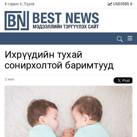
8 сарын 6, Пүрэв
USD
3585.0
Ихрүүдийн тухай
сонирхолтой баримтууд
2 жил