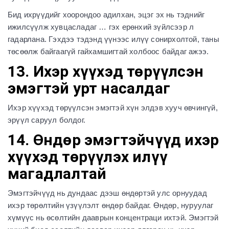
Бид ихрүүдийг хоорондоо адилхан, эцэг эх нь тэднийг
ижилсүүлж хувцасладаг … гэх ерөнхий зүйлсээр л
гадарлана. Гэхдээ тэдэнд үүнээс илүү сонирхолтой, таны
төсөөлж байгаагүй гайхамшигтай холбоос байдаг ажээ.
13. Ихэр хүүхэд төрүүлсэн
эмэгтэй урт насалдаг
Ихэр хүүхэд төрүүлсэн эмэгтэй хүн элдэв хууч өвчингүй,
эрүүл саруул болдог.
14. Өндөр эмэгтэйчүүд ихэр
хүүхэд төрүүлэх илүү
магадлалтай
Эмэгтэйчүүд нь дундаас дээш өндөртэй улс орнуудад
ихэр төрөлтийн үзүүлэлт өндөр байдаг. Өндөр, нуруулаг
хүмүүс нь өсөлтийн дааврын концентраци ихтэй. Эмэгтэй