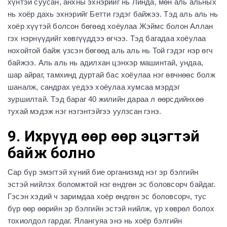
хүнтэй суусан, анхны эхнэрийг нь Линда, мөн аль альных
нь хоёр дахь эхнэрийг Бетти гэдэг байжээ. Тэд аль аль нь
хоёр хүүтэй болсон бөгөөд хоёулаа Жэймс болон Аллан
гэх нэрнүүдийг хөвгүүддээ өгчээ. Тэд багадаа хоёулаа
нохойтой байж үзсэн бөгөөд аль аль нь Той гэдэг нэр өгч
байжээ. Аль аль нь адилхан цэнхэр машинтай, ундаа,
шар айраг, тамхинд дуртай бас хоёулаа нэг өвчнөөс болж
шаналж, сандрах үедээ хоёулаа хумсаа мэрдэг
зуршилтай. Тэд бараг 40 жилийн дараа л өөрсдийнхөө
тухай мэдэж нэг нэгэнтэйгээ уулзсан гэнэ.
9. Ихрүүд өөр өөр эцэгтэй
байж болно
Сар бүр эмэгтэй хүний бие организмд нэг эр бэлгийн
эстэй нийлэх боломжтой нэг өндгөн эс боловсорч байдаг.
Гэсэн хэдий ч заримдаа хоёр өндгөн эс боловсорч, тус
бүр өөр өөрийн эр бэлгийн эстэй нийлж, үр хөврөл болох
тохиолдол гардаг. Ялангуяа энэ нь хоёр бэлгийн