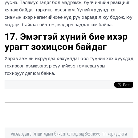
үүснэ. Таламус гэдэг бол мэдрэмж, булчингийн реакцийг
хянаж байдаг тархины хэсэг юм. Үүний үр дүнд нэг
сиамын ихэр нөгөөгийнхөө нүд рүү хараад л юу бодож, юу
мэдэрч байгааг ойлгож, мэдэрч чаддаг юм байна.
17. Эмэгтэй хүний бие ихэр
урагт зохицсон байдаг
Хэрэв ээж нь ихрүүдээ хөхүүлдэг бол түүний хөх хүүхдэд
тохирсон хэмжээгээр сүүнийхээ температурыг
тохируулдаг юм байна.
Анхааруулга: Уншигчдын бичсэн сэтгэгдэлд Bestnews.mn хариуцлага