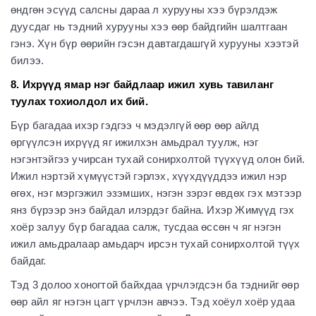
өндгөн эсүүд салсны дараа л хурууны хээ бүрэлдэж
дуусдаг нь тэдний хурууны хээ өөр байдгийн шалтгаан
гэнэ. Хүн бүр өөрийн гэсэн давтагдашгүй хурууны хээтэй
билээ.
8. Ихрүүд ямар нэг байдлаар ижил хувь тавиланг
туулах тохиолдол их бий.
Бүр багадаа ихэр гэдгээ ч мэдэлгүй өөр өөр айлд
өргүүлсэн ихрүүд яг ижилхэн амьдрал туулж, нэг
нэгэнтэйгээ учирсан тухай сонирхолтой түүхүүд олон бий.
Ижил нэртэй хүмүүстэй гэрлэх, хүүхдүүддээ ижил нэр
өгөх, нэг мэргэжил эзэмших, нэгэн зэрэг өвдөх гэх мэтээр
янз бүрээр энэ байдал илэрдэг байна. Ихэр Жимүүд гэх
хоёр залуу бүр багадаа салж, тусдаа өссөн ч яг нэгэн
ижил амьдралаар амьдарч ирсэн тухай сонирхолтой түүх
байдаг.
Тэд 3 долоо хоногтой байхдаа үрчлэгдсэн ба тэднийг өөр
өөр айл яг нэгэн цагт үрчлэн авчээ. Тэд хоёул хоёр удаа