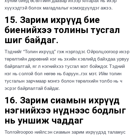
хүний биед өсөлтийн даавар ихээр ялгарах нь ихэр
хүүхэдтэй болох магадлалыг нэмэгдүүлдэг ажээ.
15. Зарим ихрүүд бие
биенийхээ толины тусгал
шиг байдаг.
Тэднийг “Толин ихрүүд” гэж нэрлэдэг. Ойролцоогоор ихэр
төрөлтийн дөрөвний нэг нь эхийн хэвлийд байхдаа урвуу
байрлалтай, яг л нэгнийхээ тусгал мэт бойждог. Тэдний
нэг нь солгой бол нөгөө нь баруун..гэх мэт. Ийм толин
тусгалын зарчмаар мэнгэ болон төрөлхийн толбо нь ч
эсрэг байрлалтай байдаг.
16. Зарим сиамын ихрүүд
нэгнийхээ нүднээс бодлыг
нь уншиж чаддаг
Толгойгоороо нийлсэн сиамын зарим ихрүүдэд таламус