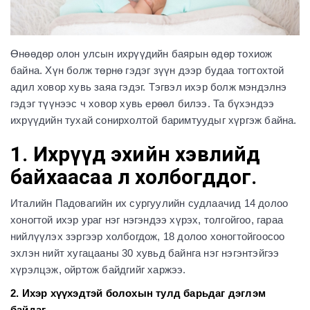
Өнөөдөр олон улсын ихрүүдийн баярын өдөр тохиож
байна. Хүн болж төрнө гэдэг зүүн дээр будаа тогтохтой
адил ховор хувь заяа гэдэг. Тэгвэл ихэр болж мэндэлнэ
гэдэг түүнээс ч ховор хувь ерөөл билээ. Та бүхэндээ
ихрүүдийн тухай сонирхолтой баримтуудыг хүргэж байна.
1. Ихрүүд эхийн хэвлийд
байхаасаа л холбогддог.
Италийн Падовагийн их сургуулийн судлаачид 14 долоо
хоногтой ихэр ураг нэг нэгэндээ хүрэх, толгойгоо, гараа
нийлүүлэх зэргээр холбогдож, 18 долоо хоногтойгоосоо
эхлэн нийт хугацааны 30 хувьд байнга нэг нэгэнтэйгээ
хүрэлцэж, ойртож байдгийг харжээ.
2. Ихэр хүүхэдтэй болохын тулд барьдаг дэглэм
байдаг.