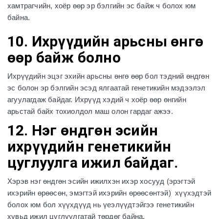
хамтрагчийн, хоёр өөр эр бэлгийн эс байж ч болох юм
байна.
10. Ихрүүдийн арьсны өнгө
өөр байж болно
Ихрүүдийн эцэг эхийн арьсны өнгө өөр бол тэдний өндгөн
эс болон эр бэлгийн эсэд ялгаатай генетикийн мэдээлэл
агуулагдаж байдаг. Ихрүүд хэдий ч хоёр өөр өнгийн
арьстай байх тохиолдол маш олон гардаг ажээ.
12. Нэг өндгөн эсийн
ихрүүдийн генетикийн
цуглуулга ижил байдаг.
Хэрэв нэг өндгөн эсийн ижилхэн ихэр хосууд (эрэгтэй
ихэрийн өрөөсөн, эмэгтэй ихэрийн өрөөсөнтэй) хүүхэдтэй
болох юм бол хүүхдүүд нь үеэлүүдтэйгээ генетикийн
хувьд ижил цуглуулгатай төрдөг байна.