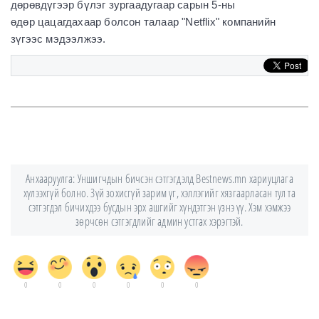
дөрөвдүгээр бүлэг зургаадугаар сарын 5-ны
өдөр цацагдахаар болсон талаар "Netflix" компанийн
зүгээс мэдээлжээ.
Анхааруулга: Уншигчдын бичсэн сэтгэгдэлд Bestnews.mn хариуцлага
хүлээхгүй болно. Зүй зохисгүй зарим үг, хэллэгийг хязгаарласан тул та
сэтгэгдэл бичихдээ бусдын эрх ашгийг хүндэтгэн үзнэ үү. Хэм хэмжээ
зөрчсөн сэтгэгдлийг админ устгах хэрэгтэй.
0
0
0
0
0
0