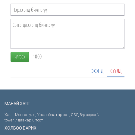
1000
ИЛГЭЭХ
ЭХЭНД
СҮҮЛД
МАНАЙ ХАЯГ
Хаяг: Монгол улс, Улаанбаатар хот, СБД 8-р хороо N
tower 7 давхар 8 тоот
ХОЛБОО БАРИХ