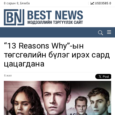
8 сарын 8, Бямба
USD
3585.0
“13 Reasons Why”-ын
төгсгөлийн бүлэг ирэх сард
цацагдана
6 жил