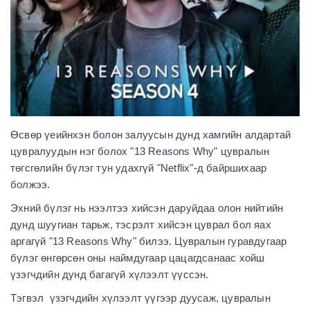
Өсвөр үеийнхэн болон залуусын дунд хамгийн алдартай
цувралуудын нэг болох "13 Reasons Why" цувралын
төгсгөлийн бүлэг тун удахгүй "Netflix"-д байршихаар
болжээ.
Эхний бүлэг нь нээлтээ хийсэн даруйдаа олон нийтийн
дунд шуугиан тарьж, тэсрэлт хийсэн цуврал бол яах
аргагүй "13 Reasons Why" билээ. Цувралын гуравдугаар
бүлэг өнгөрсөн оны наймдугаар цацагдсанаас хойш
үзэгчдийн дунд багагүй хүлээлт үүссэн.
Тэгвэл үзэгчдийн хүлээлт үүгээр дуусаж, цувралын