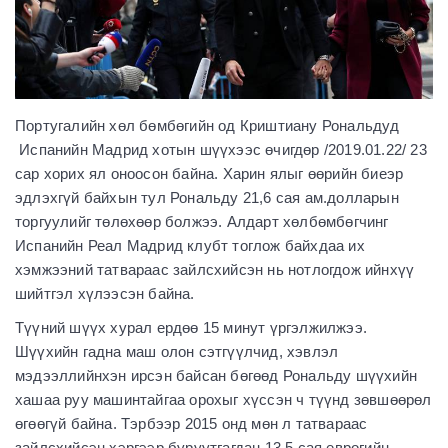
Португалийн хөл бөмбөгийн од Криштиану Рональдуд
Испанийн Мадрид хотын шүүхээс өчигдөр /2019.01.22/ 23
сар хорих ял оноосон байна. Харин ялыг өөрийн биеэр
эдлэхгүй байхын тул Рональду 21,6 сая ам.долларын
торгуулийг төлөхөөр болжээ. Алдарт хөлбөмбөгчинг
Испанийн Реал Мадрид клубт тоглож байхдаа их
хэмжээний татвараас зайлсхийсэн нь нотлогдож ийнхүү
шийтгэл хүлээсэн байна.
Түүний шүүх хурал ердөө 15 минут үргэлжилжээ.
Шүүхийн гадна маш олон сэтгүүлчид, хэвлэл
мэдээллийнхэн ирсэн байсан бөгөөд Рональду шүүхийн
хашаа руу машинтайгаа орохыг хүссэн ч түүнд зөвшөөрөл
өгөөгүй байна. Тэрбээр 2015 онд мөн л татвараас
зайлсхийсэн хэргээр буруутгагдан 13,5 сая еврогийн