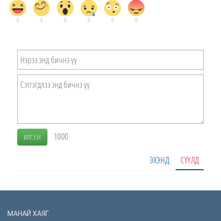
0
0
0
0
0
0
1000
ИЛГЭЭХ
ЭХЭНД
СҮҮЛД
МАНАЙ ХАЯГ