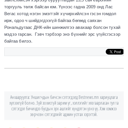
торгууль төлж байсан юм. Үүнээс гадна 2009 онд Лас
Вегас хотод нэгэн эмэгтэйг хүчирхийлсэн гэсэн гомдол
ирж, одоо ч шийдэгдээгүй байгаа бөгөөд саяхан
Рональдугаас ДНК-ийн шинжилгээ авахаар болсон тухай
мэдээ гарсан. Гэвч тэрбээр энэ бүхнийг эрс үгүйсгэсээр
байгаа билээ.
Анхааруулга: Уншигчдын бичсэн сэтгэгдэлд Bestnews.mn хариуцлага
хүлээхгүй болно. Зүй зохисгүй зарим үг, хэллэгийг хязгаарласан тул та
сэтгэгдэл бичихдээ бусдын эрх ашгийг хүндэтгэн үзнэ үү. Хэм хэмжээ
зөрчсөн сэтгэгдлийг админ устгах хэрэгтэй.