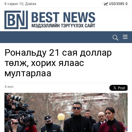
8 сарын 10, Даваа
USD
3585.0
Рональду 21 сая доллар
төлж, хорих ялаас
мултарлаа
8 жил