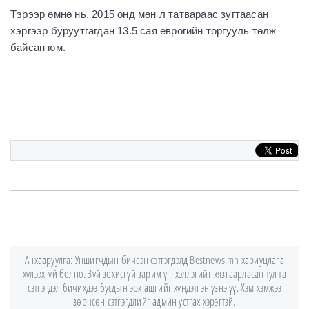
Тэрээр өмнө нь, 2015 онд мөн л татвараас зугтаасан
хэргээр буруутгагдан 13.5 сая еврогийн торгууль төлж
байсан юм.
Анхааруулга: Уншигчдын бичсэн сэтгэгдэлд Bestnews.mn хариуцлага
хүлээхгүй болно. Зүй зохисгүй зарим үг, хэллэгийг хязгаарласан тул та
сэтгэгдэл бичихдээ бусдын эрх ашгийг хүндэтгэн үзнэ үү. Хэм хэмжээ
зөрчсөн сэтгэгдлийг админ устгах хэрэгтэй.