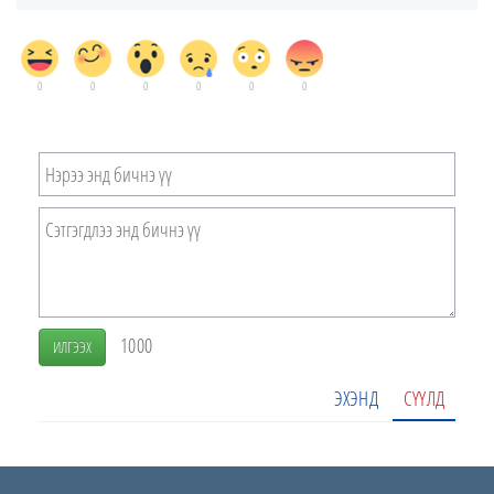
0
0
0
0
0
0
1000
ИЛГЭЭХ
ЭХЭНД
СҮҮЛД