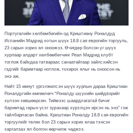
Португалийн хөлбөмбөгийн од Криштиану Роналдуд
Испанийн Мадрид хотын шүүх 18.8 сая еврогийн торгууль,
23 сарын хорих ял оноожээ. Өчигдөр болсон уг шүүх
хурлаар алдарт хөлбөмбөгчинг Реал Мадрид клубт
тоглож байхдаа татвараас санаатайгаар зайлсхийсэн
гэдгийг баримтаар нотлож, тохирох ялыг нь оноосон нь
энэ аж.
Нийт 15 минут үргэлжилсэн шүүх хурлын дараа Криштиан
Роналдугийн өмгөөлөгч “Роналду шүүхийн шийдвэрийг
хүлээн зөвшөөрсөн. Тиймээс шаардлагатай бичиг
баримтад гарын үсэг зурахаар хүрэлцэн ирсэн нь энэ” гэж
тайлбарласан байна.
Криштиан Роналду 18.8 сая еврогийн
торгуулийг төлөх бол 23 сарын хорих ялаа тэнсэн
харгалзах ял болгон өөрчилж чаджээ.